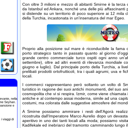
Con oltre 3 milioni e mezzo di abitanti Smirne è la terza 
da Istanbul ed Ankara, nonché una delle più affascinanti per
si distende su un territorio di poco superiore ai 12 mila 
della Turchia, incastonata in un'insenatura del mar Egeo.
Proprio alla posizione sul mare è riconducibile la fama 
porto strategico tanto in passato quanto al giorno d'og
grande centro commerciale turco ospiti ogni anno un'af
settembre), oltre ad altri eventi di rilevanza mondiale co
giugno e luglio). Dal principale porto della Turchia, a live
prelibati prodotti ortofrutticoli, tra i quali agrumi, uva e fic
locali.
I commerci rappresentano però soltanto un volto di Smir
turistico in ragione dei suoi antichi monumenti, del suo 
cosmopolita che vi si respira. Izmir, come viene chiamata in 
antiche e al contempo assai moderna, simile ad una capita
evante, nella
ume Seyhan.
costumi, ma colorata dalle suggestive atmosfere del mond
spansione e
A Smirne possiamo ammirare i resti dell'Agorà realiz
ricostruita dall'Imperatore Marco Aurelio dopo un devastan
i viaggi di
aperitivo in uno dei tanti locali alla moda; possiamo visi
Kadifekale ed inebriarci del tramonto camminando lungo il