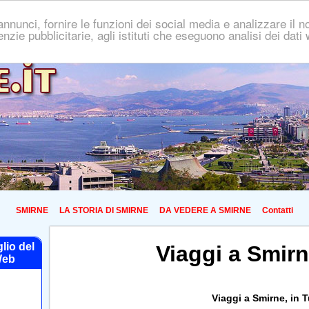
nnunci, fornire le funzioni dei social media e analizzare il no
genzie pubblicitarie, agli istituti che eseguono analisi dei dat
SMIRNE
LA STORIA DI SMIRNE
DA VEDERE A SMIRNE
Contatti
glio del
Viaggi a Smirn
eb
Viaggi a Smirne, in 