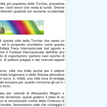
città più popolosa della Turchia, preceduta
 i tanti tesori che rivela ai turisti. Smirne
chilometri quadrati sul versante occidentale
di questa città della Turchia che vanta un
gi ed in proposito ricordiamo come questo
follata Fiera Internazionale (ad agosto e
me il Festival Internazionale dell'Arte (tra
llo di esportazioni, partono navi cariche di
hi, di pellami pregiati e dei ricercati tappeti
ne, città che brilla anche per il settore
animato lungomare e della festosa atmosfera
turco, è, infatti, una città ricca di vestigia
le europea per quanto concerne gli usi e i
o turco.
zata per volontà di Alessandro Magno e
te terremoto, quindi goderci il relax di un
tare le emozionanti rovine della Fortezza di
 kondor, famosissimo viale che costeggia il