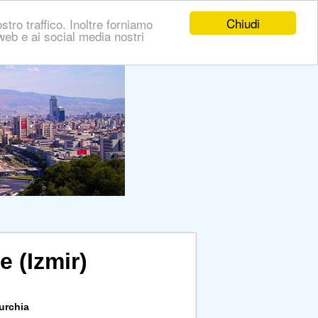
Chiudi
stro traffico. Inoltre forniamo
i web e ai social media nostri
e (Izmir)
Turchia