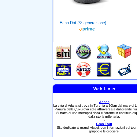
Echo Dot (3ª generazione) - Altoparlante intelligente con integrazione Alexa - Tessuto antracite
Web Links
Adana
La città di Adana si trova in Turchia a 30km dal mare di L
Pianura della Çukurova ed è attraversata dal grande fi
Si tratta di una metropoli ricca e fiorente in continua e
dalla storia millenaria.
-
Gran Tour
Sito dedicato ai grandi viaggi, con informazioni sui tour, 
gruppo e le crociere.
-