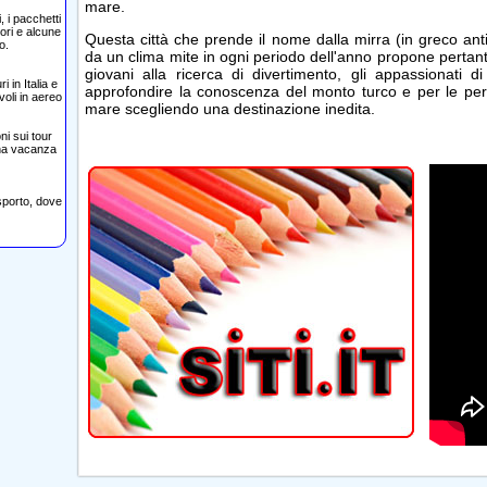
mare.
, i pacchetti
tori e alcune
Questa città che prende il nome dalla mirra (in greco an
o.
da un clima mite in ogni periodo dell'anno propone pertanto
giovani alla ricerca di divertimento, gli appassionati 
i in Italia e
approfondire la conoscenza del monto turco e per le pe
voli in aereo
mare scegliendo una destinazione inedita.
i sui tour
 una vacanza
sporto, dove