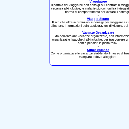
Viaggiatore
Il portale dei viaggiatori con consigli sui contratti di viaggi
vacanza all-inclusive, le malattie più comuni fra i viaggia
norme di comportamento per evitare il contagi
-
Viaggio Sicuro
Il sito che offre informazioni e consigli per viaggiare sicur
all'estero. Informazioni sulle assicurazioni di viaggio, sui 
-
Vacanze Organizzate
Sito dedicato alle vacanze organizzate, con informazion
organizzati e i pacchetti all-inclusive, per trascorrere
senza pensieri in pieno relax.
-
Super Vacanze
Come organizzare le vacanze stabilendo il mezzo di tra
mangiare e dove alloggiare.